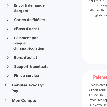
l'application
Envoi & demande
Est-ce q
disparaitre 
d'argent
globales
Cartes de fidélité
eBons d'achat
Paiement par
plaque
d'immatriculation
Bons d'achat
Support & contacts
Fin de service
Paieme
Débuter avec Lyf
Vous êtes 
Crédit Mutu
Pay
Ou de BNP P
Voici les r
Mon Compte
sur votre s