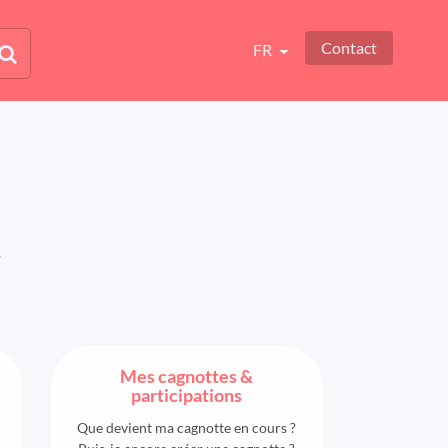
Contact
FR
y
Mes cagnottes &
participations
Que devient ma cagnotte en cours ?