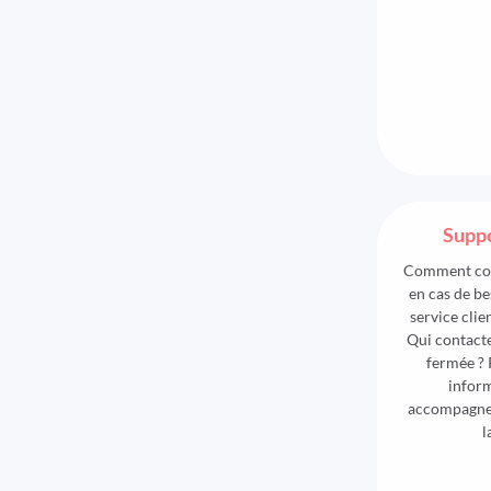
Suppo
Comment cont
en cas de be
service clie
Qui contacte
fermée ? 
inform
accompagne
l