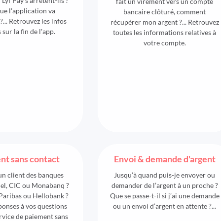
 Lyf Pay s'arrêtent-ils ?
fait un virement vers un compte
ue l'application va
bancaire clôturé, comment
?... Retrouvez les infos
récupérer mon argent ?... Retrouvez
 sur la fin de l'app.
toutes les informations relatives à
votre compte.
nt sans contact
Envoi & demande d'argent
un client des banques
Jusqu’à quand puis-je envoyer ou
el, CIC ou Monabanq ?
demander de l’argent à un proche ?
aribas ou Hellobank ?
Que se passe-t-il si j’ai une demande
éponses à vos questions
ou un envoi d’argent en attente ?...
ervice de paiement sans