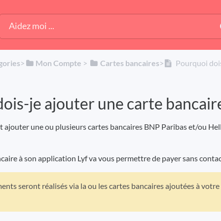
gories
​>​
​Mon Compte
​ > ​
​Cartes bancaires
​>​
Pourquoi dois
ois-je ajouter une carte bancaire
ut ajouter une ou plusieurs cartes bancaires BNP Paribas et/ou He
caire à son application Lyf va vous permettre de payer sans cont
nts seront réalisés via la ou les cartes bancaires ajoutées à votre 