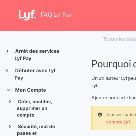
FAQ Lyf Pay
Toutes les caté
Arrêt des services
Lyf Pay
Pourquoi d
Débuter avec Lyf
Pay
Un utilisateur Lyf pe
Lyf.
Mon Compte
Ajouter une carte ban
Créer, modifier,
supprimer un
Tous vos paieme
compte
compte Lyf.
Sécurité, mot de
passe et