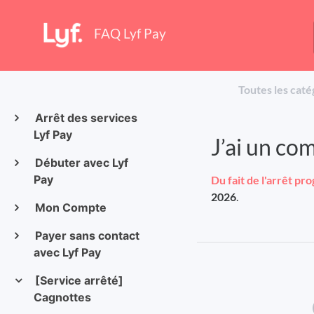
FAQ Lyf Pay
Toutes les caté
Arrêt des services
Lyf Pay
J’ai un co
Débuter avec Lyf
Pay
Du fait de l'arrêt pr
2026
.
Mon Compte
Payer sans contact
avec Lyf Pay
[Service arrêté]
Cagnottes