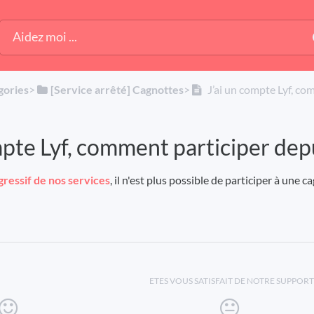
gories
​>​
​[Service arrêté] Cagnottes
​>​
J’ai un compte Lyf, co
mpte Lyf, comment participer dep
ogressif de nos services
, il n'est plus possible de participer à une 
ETES VOUS SATISFAIT DE NOTRE SUPPORT