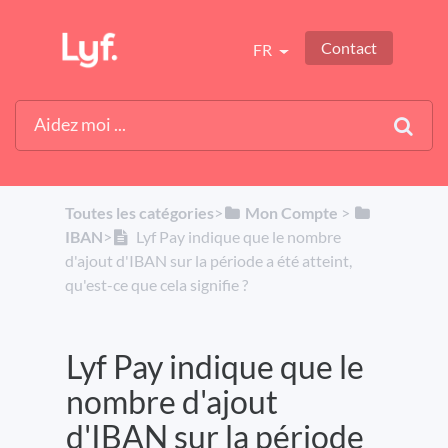
Contact
FR
Toutes les catégories
​>​
​Mon Compte
​ > ​
IBAN
​>​
Lyf Pay indique que le nombre
d'ajout d'IBAN sur la période a été atteint,
qu'est-ce que cela signifie ?
Lyf Pay indique que le
nombre d'ajout
d'IBAN sur la période