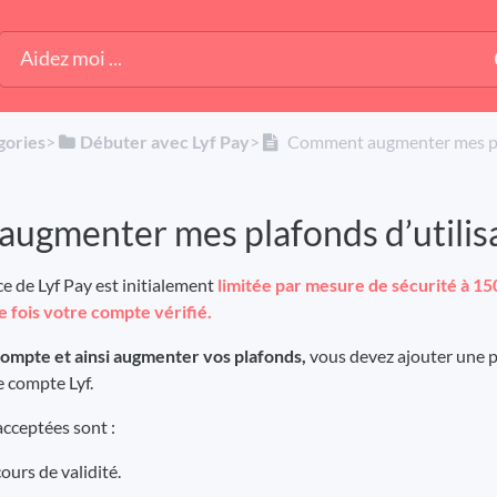
gories
​>​
​Débuter avec Lyf Pay
​>​
Comment augmenter mes plaf
ugmenter mes plafonds d’utilisa
ice de Lyf Pay est initialement
limitée par mesure de sécurité à 15
e fois votre compte vérifié.
compte et ainsi augmenter vos plafonds,
vous devez ajouter une pi
 compte Lyf.
acceptées sont :
cours de validité.