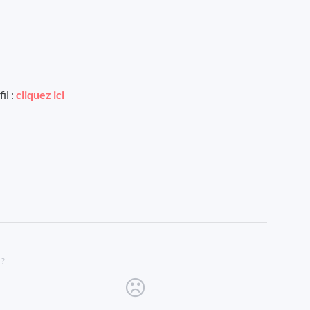
il :
cliquez ici
 ?