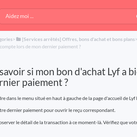
gories
​>​
​[Services arrêtés] Offres, bons d'achat et bons plans
​>
n compte lors de mon dernier paiement ?
voir si mon bon d'achat Lyf a bi
rnier paiement ?
dre dans le menu situé en haut à gauche de la page d'accueil de Lyf
re dernier paiement pour ouvrir le reçu correspondant.
erver le détail de la transaction à ce moment-là. Vérifiez que votr