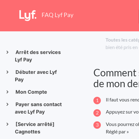
FAQ Lyf Pay
Toutes les caté
bien été pris e
Arrêt des services
Lyf Pay
Comment sa
Débuter avec Lyf
Pay
de mon de
Mon Compte
Il faut vous ren
Payer sans contact
avec Lyf Pay
Appuyez sur vot
Vous pourrez obs
[Service arrêté]
Réglé par »
Cagnottes