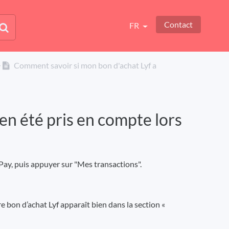
Contact
FR
​
Comment savoir si mon bon d'achat Lyf a
en été pris en compte lors
 Pay, puis appuyer sur "Mes transactions".
e bon d’achat Lyf apparaît bien dans la section «