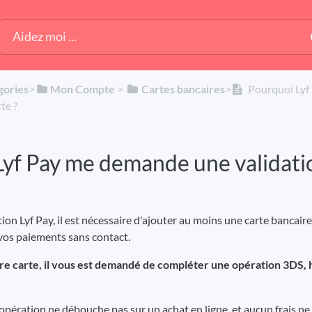
gories
​>​
​Mon Compte
​ > ​
​Cartes bancaires
​>​
Pourquoi Lyf 
te ?
yf Pay me demande une validatio
ation Lyf Pay, il est nécessaire d'ajouter au moins une carte bancair
 vos paiements sans contact.
otre carte, il vous est demandé de compléter une opération 3DS,
opération ne débouche pas sur un achat en ligne, et aucun frais ne 