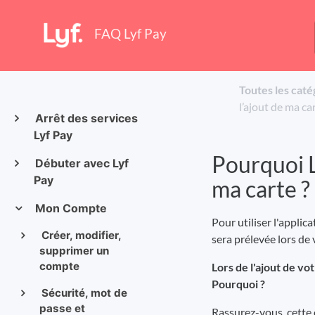
FAQ Lyf Pay
Toutes les caté
l’ajout de ma car
Arrêt des services
Lyf Pay
Pourquoi L
Débuter avec Lyf
Pay
ma carte ?
Mon Compte
Pour utiliser l'applic
Créer, modifier,
sera prélevée lors de
supprimer un
compte
Lors de l'ajout de v
Pourquoi ?
Sécurité, mot de
passe et
Rassurez-vous, cette 