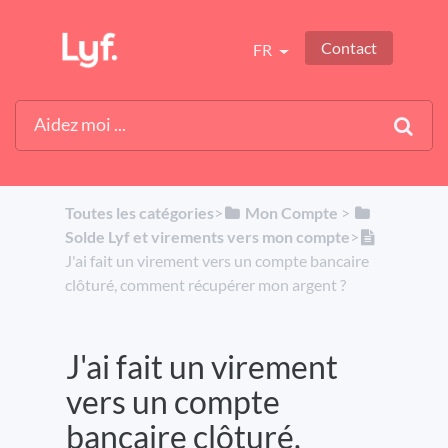
Contact
FR
Toutes les catégories
​>​
​Mon Compte
​ > ​
Solde Lyf et virements vers mon compte
​>​
J'ai fait un virement vers un compte bancaire
clôturé, comment récupérer mon argent ?
J'ai fait un virement
vers un compte
bancaire clôturé,