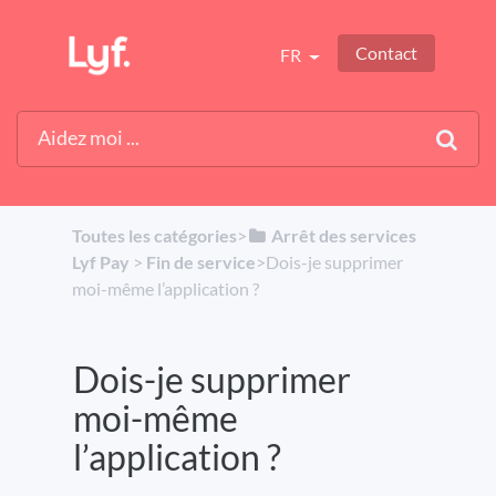
Contact
FR
Toutes les catégories
​>​
​Arrêt des services
Lyf Pay
​ > ​
​Fin de service
​>​ Dois-je supprimer
moi-même l’application ?
Dois-je supprimer
moi-même
l’application ?