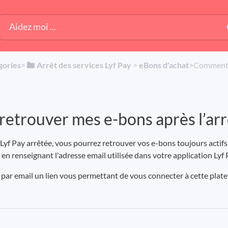
gories
​>​
​Arrêt des services Lyf Pay
​ > ​
​eBons d'achat
​>​ Comment
trouver mes e-bons après l’arrêt
n Lyf Pay arrêtée, vous pourrez retrouver vos e-bons toujours actif
, en renseignant l'adresse email utilisée dans votre application Lyf 
par email un lien vous permettant de vous connecter à cette plat