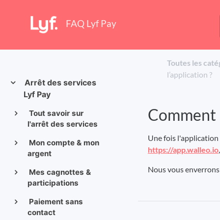
FAQ Lyf Pay
Toutes les caté
l’application ?
Arrêt des services
Lyf Pay
Comment re
Tout savoir sur
l'arrêt des services
Une fois l'applicatio
Mon compte & mon
https://app.walleo.io
argent
Nous vous enverrons 
Mes cagnottes &
participations
Paiement sans
contact