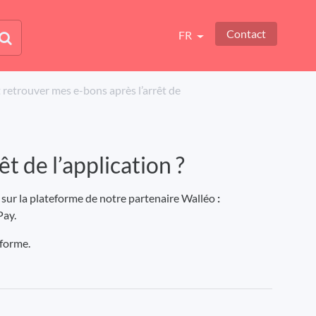
Contact
FR
 retrouver mes e-bons après l’arrêt de
 de l’application ?
s sur la plateforme de notre partenaire Walléo
:
Pay.
eforme.