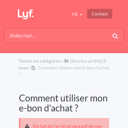
Contact
FR
Toutes les catégories
​>​
​[Service arrêté] E-
bons
​>​
Comment utiliser mon e-bon d'achat
?
Comment utiliser mon
e-bon d'achat ?
Du fait de l'arrêt progressif de nos