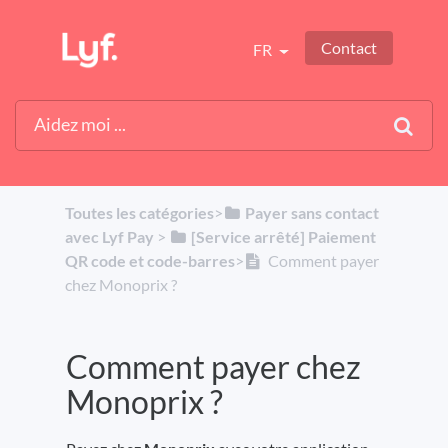
Contact
FR
Toutes les catégories
​>​
​Payer sans contact
avec Lyf Pay
​ > ​
​[Service arrêté] Paiement
QR code et code-barres
​>​
Comment payer
chez Monoprix ?
Comment payer chez
Monoprix ?