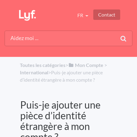
Contact
FR
Toutes les catégories
​>​
​Mon Compte
​ > ​
International
​>​ Puis-je ajouter une pièce
d’identité étrangère à mon compte ?
Puis-je ajouter une
pièce d’identité
étrangère à mon
compte ?