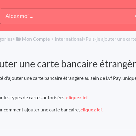
gories
​>​
​Mon Compte
​ > ​
​International
​>​ Puis-je ajouter une car
outer une carte bancaire étrangèr
té d'ajouter une carte bancaire étrangère au sein de Lyf Pay, unique
r les types de cartes autorisées,
cliquez ici.
ur comment ajouter une carte bancaire,
cliquez ici.