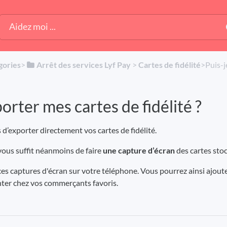
gories
​>​
​Arrêt des services Lyf Pay
​ > ​
​Cartes de fidélité
​>​ Puis
orter mes cartes de fidélité ?
 d’exporter directement vos cartes de fidélité.
 vous suffit néanmoins de faire
une capture d’écran
des cartes stoc
es captures d'écran sur votre téléphone. Vous pourrez ainsi ajouter
nter chez vos commerçants favoris.