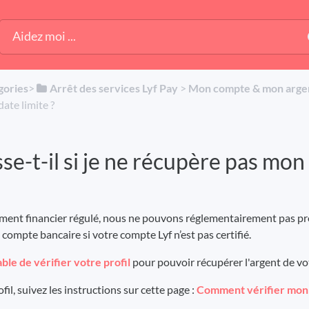
gories
​>​
​Arrêt des services Lyf Pay
​ > ​
​Mon compte & mon arge
date limite ?
se-t-il si je ne récupère pas mon 
sement financier régulé, nous ne pouvons réglementairement pas p
compte bancaire si votre compte Lyf n’est pas certifié.
able de vérifier votre profil
pour pouvoir récupérer l'argent de vo
fil, suivez les instructions sur cette page :
Comment vérifier mon 