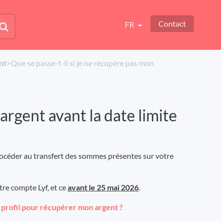
Contact
FR
nt
​>​ Que se passe-t-il si je ne récupère pas mon
argent avant la date limite
rocéder au transfert des sommes présentes sur votre
tre compte Lyf, et ce
avant le 25 mai 2026
.
profil pour récupérer mon argent ?