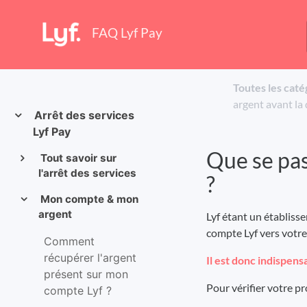
FAQ Lyf Pay
Toutes les caté
argent avant la 
Arrêt des services
Lyf Pay
Que se pas
Tout savoir sur
l'arrêt des services
?
Mon compte & mon
argent
Lyf étant un établis
compte Lyf vers votre 
Comment
récupérer l'argent
Il est donc indispens
présent sur mon
Pour vérifier votre pro
compte Lyf ?