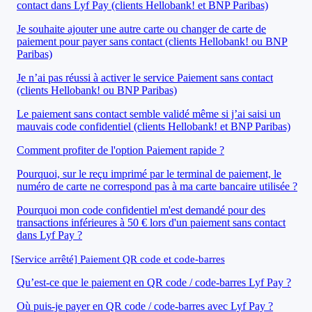
contact dans Lyf Pay (clients Hellobank! et BNP Paribas)
Je souhaite ajouter une autre carte ou changer de carte de
paiement pour payer sans contact (clients Hellobank! ou BNP
Paribas)
Je n’ai pas réussi à activer le service Paiement sans contact
(clients Hellobank! ou BNP Paribas)
Le paiement sans contact semble validé même si j’ai saisi un
mauvais code confidentiel (clients Hellobank! et BNP Paribas)
Comment profiter de l'option Paiement rapide ?
Pourquoi, sur le reçu imprimé par le terminal de paiement, le
numéro de carte ne correspond pas à ma carte bancaire utilisée ?
Pourquoi mon code confidentiel m'est demandé pour des
transactions inférieures à 50 € lors d'un paiement sans contact
dans Lyf Pay ?
[Service arrêté] Paiement QR code et code-barres
Qu’est-ce que le paiement en QR code / code-barres Lyf Pay ?
Où puis-je payer en QR code / code-barres avec Lyf Pay ?