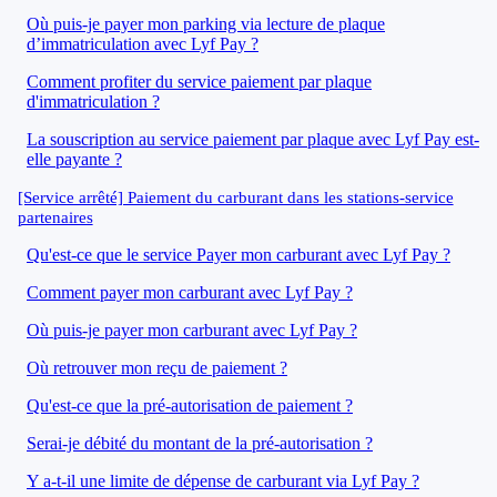
Où puis-je payer mon parking via lecture de plaque
d’immatriculation avec Lyf Pay ?
Comment profiter du service paiement par plaque
d'immatriculation ?
La souscription au service paiement par plaque avec Lyf Pay est-
elle payante ?
[Service arrêté] Paiement du carburant dans les stations-service
partenaires
Qu'est-ce que le service Payer mon carburant avec Lyf Pay ?
Comment payer mon carburant avec Lyf Pay ?
Où puis-je payer mon carburant avec Lyf Pay ?
Où retrouver mon reçu de paiement ?
Qu'est-ce que la pré-autorisation de paiement ?
Serai-je débité du montant de la pré-autorisation ?
Y a-t-il une limite de dépense de carburant via Lyf Pay ?