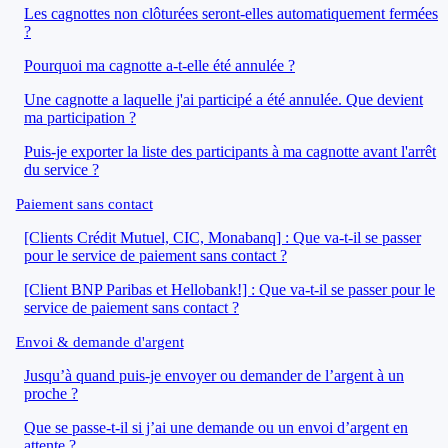
Les cagnottes non clôturées seront-elles automatiquement fermées
?
Pourquoi ma cagnotte a-t-elle été annulée ?
Une cagnotte a laquelle j'ai participé a été annulée. Que devient
ma participation ?
Puis-je exporter la liste des participants à ma cagnotte avant l'arrêt
du service ?
Paiement sans contact
[Clients Crédit Mutuel, CIC, Monabanq] : Que va-t-il se passer
pour le service de paiement sans contact ?
[Client BNP Paribas et Hellobank!] : Que va-t-il se passer pour le
service de paiement sans contact ?
Envoi & demande d'argent
Jusqu’à quand puis-je envoyer ou demander de l’argent à un
proche ?
Que se passe-t-il si j’ai une demande ou un envoi d’argent en
attente ?