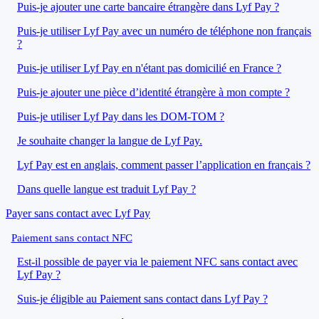
Puis-je ajouter une carte bancaire étrangère dans Lyf Pay ?
Puis-je utiliser Lyf Pay avec un numéro de téléphone non français
?
Puis-je utiliser Lyf Pay en n'étant pas domicilié en France ?
Puis-je ajouter une pièce d’identité étrangère à mon compte ?
Puis-je utiliser Lyf Pay dans les DOM-TOM ?
Je souhaite changer la langue de Lyf Pay.
Lyf Pay est en anglais, comment passer l’application en français ?
Dans quelle langue est traduit Lyf Pay ?
Payer sans contact avec Lyf Pay
Paiement sans contact NFC
Est-il possible de payer via le paiement NFC sans contact avec
Lyf Pay ?
Suis-je éligible au Paiement sans contact dans Lyf Pay ?