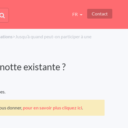
Contact
FR
pations
​>​ Jusqu’à quand peut-on participer à une
notte existante ?
ées.
vous donner,
pour en savoir plus cliquez ici
.