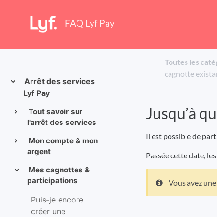
FAQ Lyf Pay
Toutes les caté
cagnotte exista
Arrêt des services
Lyf Pay
Jusqu’à qu
Tout savoir sur
l'arrêt des services
Il est possible de par
Mon compte & mon
argent
Passée cette date, les
Mes cagnottes &
participations
Vous avez une 
Puis-je encore
créer une