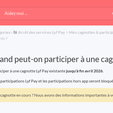
gories
​>​
​Arrêt des services Lyf Pay
​ > ​
​Mes cagnottes & partici
nte ?
and peut-on participer à une cag
ticiper à une cagnotte Lyf Pay existante
jusqu'à fin avril 2026
.
 participations Lyf Pay et les participations hors app seront bloqu
cagnotte en cours ? Nous avons des informations importantes à 