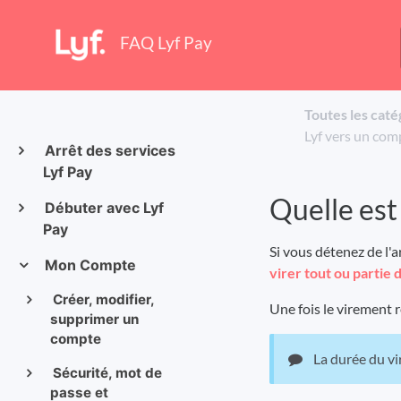
FAQ Lyf Pay
Toutes les caté
Lyf vers un com
Arrêt des services
Lyf Pay
Quelle est
Débuter avec Lyf
Pay
Si vous détenez de l'
Mon Compte
virer tout ou partie
Créer, modifier,
Une fois le virement 
supprimer un
compte
La durée du vi
Sécurité, mot de
passe et