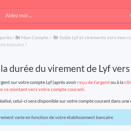
gories
​>​
​Mon Compte
​ > ​
​Solde Lyf et virements vers mon 
pte bancaire ?
 la durée du virement de Lyf ver
argent sur votre compte Lyf (après avoir
reçu de l'argent
ou à la
clô
 de ce montant vers votre compte courant.
réalisé, celui-ci sera disponible sur votre compte courant dans une
rement varie en fonction de votre établissement bancaire