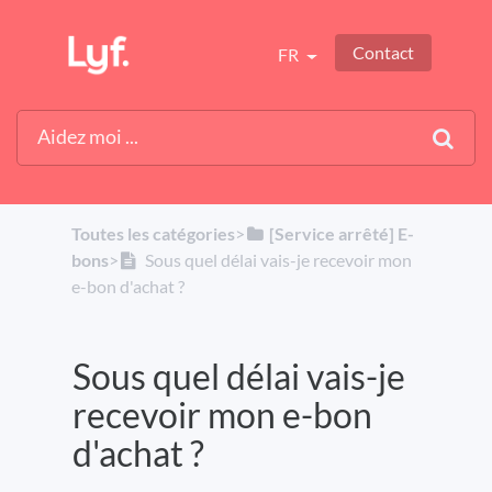
Contact
FR
Toutes les catégories
​>​
​[Service arrêté] E-
bons
​>​
Sous quel délai vais-je recevoir mon
e-bon d'achat ?
Sous quel délai vais-je
recevoir mon e-bon
d'achat ?