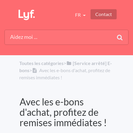
Contact
FR
Toutes les catégories
​>​
​[Service arrêté] E-
bons
​>​
Avec les e-bons d'achat, profitez de
remises immédiates !
Avec les e-bons
d'achat, profitez de
remises immédiates !