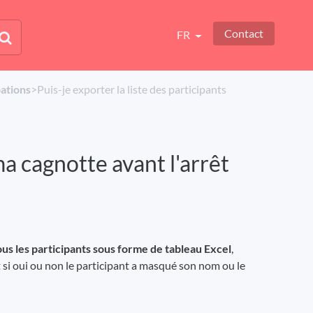
Contact
FR
pations
​>​ Puis-je exporter la liste des participants
ma cagnotte avant l'arrêt
tous les participants sous forme de tableau Excel
,
 si oui ou non le participant a masqué son nom ou le