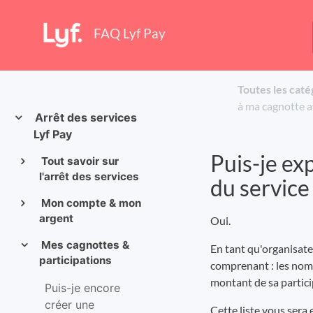
FAQ Lyf Pay
Toutes les caté
à ma cagnotte av
Arrêt des services
Lyf Pay
Puis-je exp
Tout savoir sur
l'arrêt des services
du service
Mon compte & mon
argent
Oui.
Mes cagnottes &
En tant qu'organisateu
participations
comprenant : les nom 
montant de sa partici
Puis-je encore
créer une
Cette liste vous sera