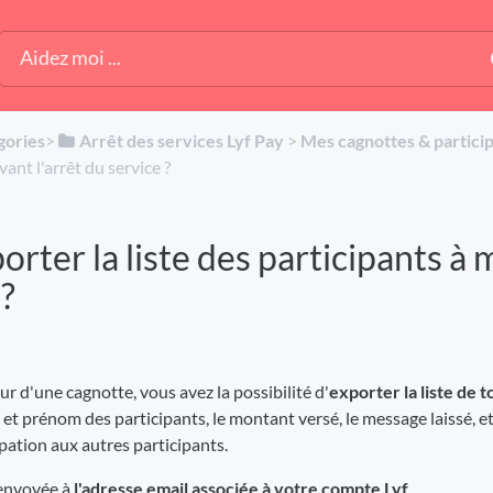
gories
​>​
​Arrêt des services Lyf Pay
​ > ​
​Mes cagnottes & partici
ant l'arrêt du service ?
orter la liste des participants à 
 ?
r d'une cagnotte, vous avez la possibilité d'
exporter la liste de 
et prénom des participants, le montant versé, le message laissé, et
pation aux autres participants.
 envoyée à
l'adresse email associée à votre compte Lyf
.