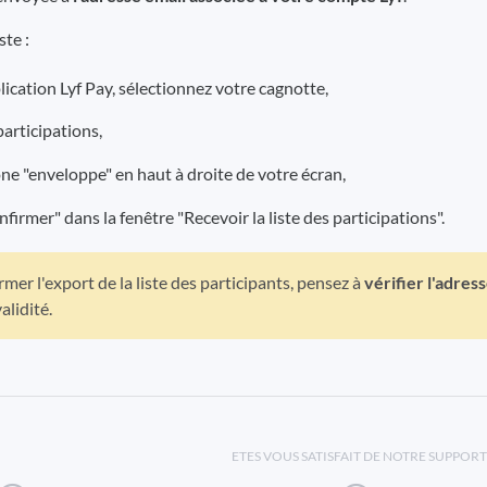
ste :
ication Lyf Pay, sélectionnez votre cagnotte,
participations,
one "enveloppe" en haut à droite de votre écran,
firmer" dans la fenêtre "Recevoir la liste des participations".
mer l'export de la liste des participants, pensez à
vérifier l'adres
alidité.
ETES VOUS SATISFAIT DE NOTRE SUPPORT