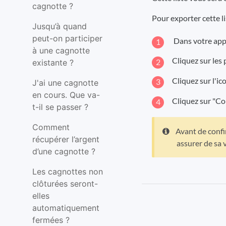
cagnotte ?
Pour exporter cette li
Jusqu’à quand
peut-on participer
Dans votre appl
à une cagnotte
Cliquez sur les 
existante ?
Cliquez sur l'ic
J'ai une cagnotte
en cours. Que va-
Cliquez sur "Con
t-il se passer ?
Comment
Avant de confir
récupérer l’argent
assurer de sa v
d’une cagnotte ?
Les cagnottes non
clôturées seront-
elles
automatiquement
fermées ?