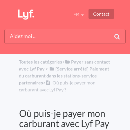
Contact
FR
Toutes les catégories
​>​
​Payer sans contact
avec Lyf Pay
​ > ​
​[Service arrêté] Paiement
du carburant dans les stations-service
partenaires
​>​
Où puis-je payer mon
carburant avec Lyf Pay ?
Où puis-je payer mon
carburant avec Lyf Pay