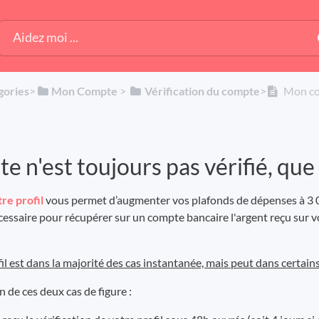
gories
​>​
​Mon Compte
​ > ​
​Vérification du compte
​>​
Mon com
 n'est toujours pas vérifié, que p
tre profil
vous permet d’augmenter vos plafonds de dépenses à 3 00
cessaire pour récupérer sur un compte bancaire l'argent reçu sur vo
fil est dans la majorité des cas instantanée, mais peut dans certain
n de ces deux cas de figure :