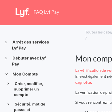
FAQ Lyf Pay
Toutes les caté
?
Arrêt des services
Lyf Pay
Mon compte
Débuter avec Lyf
Pay
La vérification de vo
Mon Compte
Elle est également né
cagnotte.
Créer, modifier,
supprimer un
La vérification de pro
compte
Si vous rencontrez l'u
Sécurité, mot de
passe et