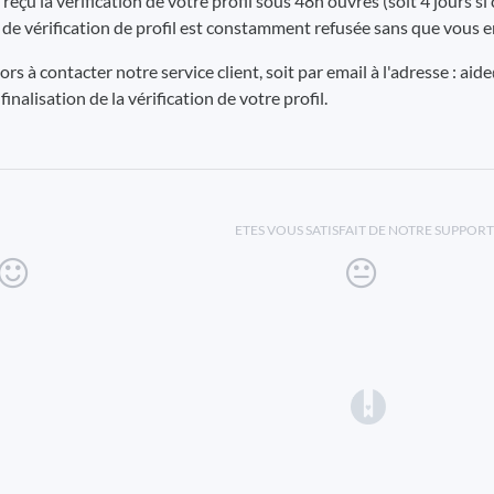
reçu la vérification de votre profil sous 48h ouvrés (soit 4 jours s
e vérification de profil est constamment refusée sans que vous e
rs à contacter notre service client, soit par email à l'adresse : aid
finalisation de la vérification de votre profil.
ETES VOUS SATISFAIT DE NOTRE SUPPORT
(opens in a 