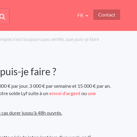
Contact
FR
pte n'est toujours pas vérifié, que puis-je faire
uis-je faire ?
0 € par jour, 3 000 € par semaine et 15 000 € par an.
tre solde Lyf suite à un
envoi d'argent
ou
une
s cas durer jusqu'à 48h ouvrés.