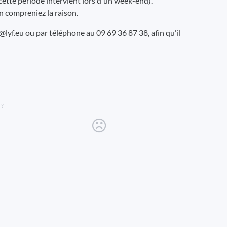
i cette période intervient lors d'un week-end).
n compreniez la raison.
e@lyf.eu ou par téléphone au 09 69 36 87 38, afin qu'il
 ?
new tab)