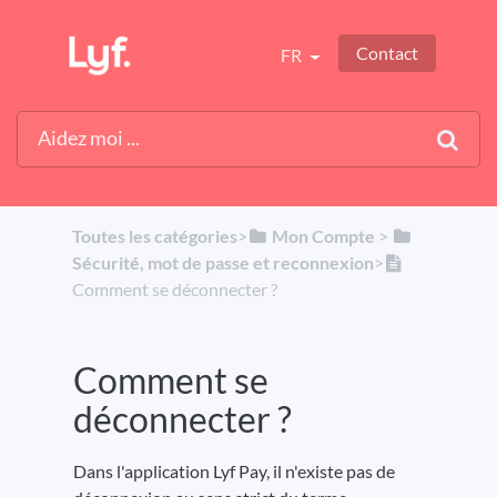
Contact
FR
Toutes les catégories
​>​
​Mon Compte
​ > ​
Sécurité, mot de passe et reconnexion
​>​
Comment se déconnecter ?
Comment se
déconnecter ?
Dans l'application Lyf Pay, il n'existe pas de