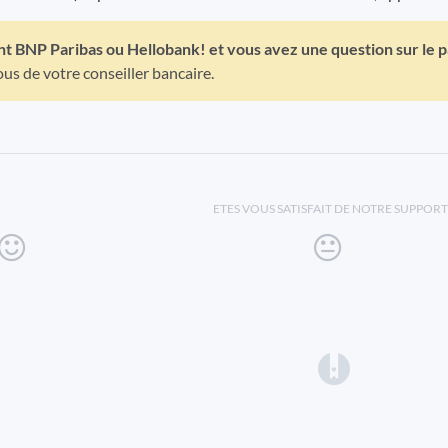
nt BNP Paribas ou Hellobank! et vous avez une question sur le 
s de votre conseiller bancaire.
ETES VOUS SATISFAIT DE NOTRE SUPPORT
(opens in a 