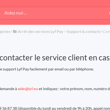
gories
​>​
​Arrêt des services Lyf Pay
​ > ​
​Support & contacts
​>​ C
ntacter le service client en cas
e support Lyf Pay facilement par email ou par téléphone.
 demande à
aide@lyf.eu
et indiquez : votre prénom, nom, numéro de
9 36 87 38 (disponible du lundi au vendredi de 9h à 20h, appel non