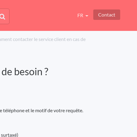
Contact
FR
omment contacter le service client en cas de
 de besoin ?
 téléphone et le motif de votre requête.
 surtaxé)