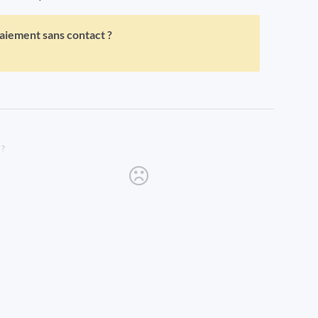
paiement sans contact ?
 ?
new tab)