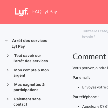
FAQ Lyf Pay
Toutes les caté
besoin ?
Arrêt des services
Lyf Pay
Comment co
Tout savoir sur
l'arrêt des services
Vous pouvez joindre l
Mon compte & mon
argent
Par email :
Mes cagnottes &
Envoyez votre
participations
Par téléphone :
Paiement sans
contact
Appelez le 09 6