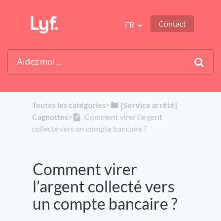
Contact
FR
Toutes les catégories
​>​
​[Service arrêté]
Cagnottes
​>​
Comment virer l’argent
collecté vers un compte bancaire ?
Comment virer
l’argent collecté vers
un compte bancaire ?