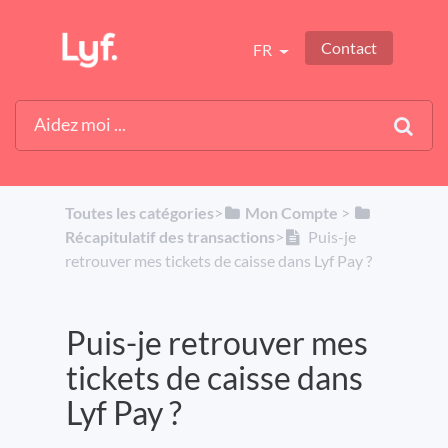
Contact
FR
Toutes les catégories
​>​
​Mon Compte
​ > ​
Récapitulatif des transactions
​>​
Puis-je
retrouver mes tickets de caisse dans Lyf Pay ?
Puis-je retrouver mes
tickets de caisse dans
Lyf Pay ?