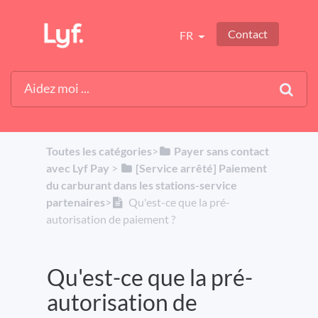
Contact
FR
Toutes les catégories
​>​
​Payer sans contact
avec Lyf Pay
​ > ​
​[Service arrêté] Paiement
du carburant dans les stations-service
partenaires
​>​
Qu'est-ce que la pré-
autorisation de paiement ?
Qu'est-ce que la pré-
autorisation de