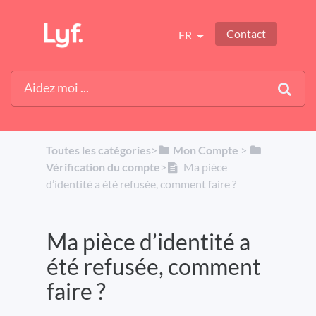
Contact
FR
Toutes les catégories
​>​
​Mon Compte
​ > ​
Vérification du compte
​>​
Ma pièce
d’identité a été refusée, comment faire ?
Ma pièce d’identité a
été refusée, comment
faire ?