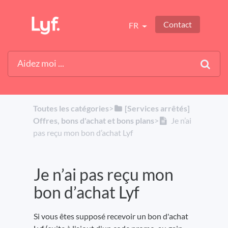
Contact
FR
Toutes les catégories
​>​
​[Services arrêtés]
Offres, bons d'achat et bons plans
​>​
Je n’ai
pas reçu mon bon d’achat Lyf
Je n’ai pas reçu mon
bon d’achat Lyf
Si vous êtes supposé recevoir un bon d'achat