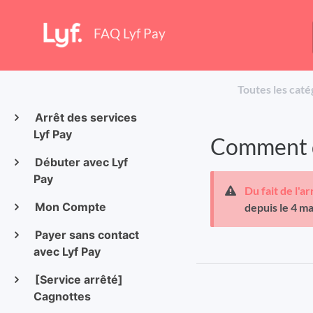
FAQ Lyf Pay
Toutes les caté
Arrêt des services
Lyf Pay
Comment de
Débuter avec Lyf
Pay
Du fait de l'a
Mon Compte
depuis le 4 m
Payer sans contact
avec Lyf Pay
[Service arrêté]
Cagnottes