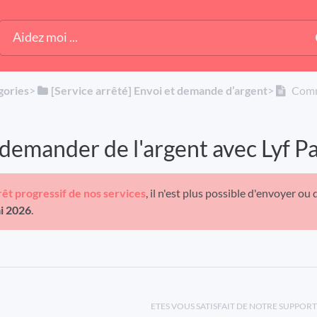
gories
​>​
​[Service arrêté] Envoi et demande d’argent
​>​
Comme
mander de l'argent avec Lyf Pa
rrêt progressif de nos services
, il n'est plus possible d'envoyer ou 
ai 2026
.
ETES VOUS SATISFAIT DE NOTRE SUPPORT