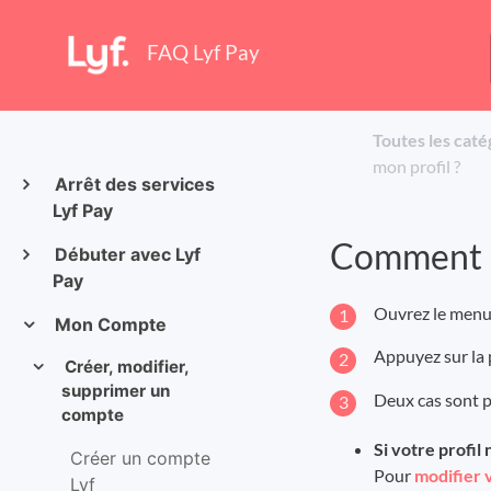
FAQ Lyf Pay
Toutes les caté
mon profil ?
Arrêt des services
Lyf Pay
Comment mo
Débuter avec Lyf
Pay
Ouvrez le menu 
Mon Compte
Appuyez sur la 
Créer, modifier,
supprimer un
Deux cas sont p
compte
Si votre profil 
Créer un compte
Pour
modifier 
Lyf