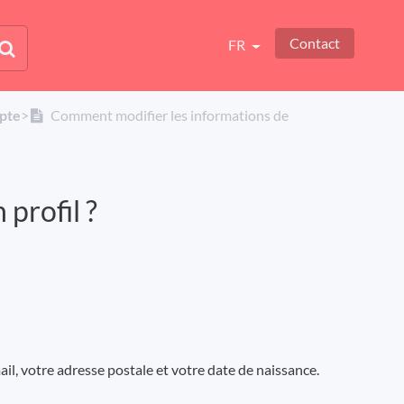
Contact
FR
mpte
​>​
Comment modifier les informations de
profil ?
l, votre adresse postale et votre date de naissance.