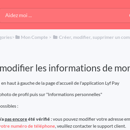
gories
​>​
​Mon Compte
​ > ​
​Créer, modifier, supprimer un co
difier les informations de mon 
en haut à gauche de la page d'accueil de l'application Lyf Pay
photo de profil puis sur "Informations personnelles"
ossibles :
n'a
pas encore
été vérifié :
vous pouvez modifier votre adresse emai
votre numéro de téléphone
, veuillez contacter le support client.